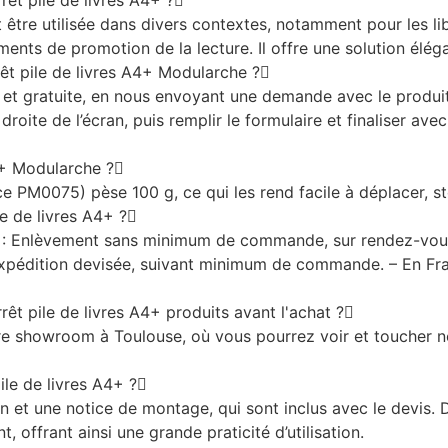
rêt pile de livres A4+ ?
 être utilisée dans divers contextes, notamment pour les libr
nts de promotion de la lecture. Il offre une solution éléga
êt pile de livres A4+ Modularche ?
 et gratuite, en nous envoyant une demande avec le produit 
 droite de l’écran, puis remplir le formulaire et finaliser av
A4+ Modularche ?
e PM0075) pèse 100 g, ce qui les rend facile à déplacer, st
le de livres A4+ ?
ac : Enlèvement sans minimum de commande, sur rendez-vous
 Expédition devisée, suivant minimum de commande. – En Fr
êt pile de livres A4+ produits avant l'achat ?
tre showroom à Toulouse, où vous pourrez voir et toucher 
ile de livres A4+ ?
 et une notice de montage, qui sont inclus avec le devis. De pl
offrant ainsi une grande praticité d’utilisation.