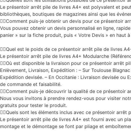
Quelles sont les utilisations possibles de ce présentoir ar
Le présentoir arrêt pile de livres A4+ est polyvalent et peut
bibliothèques, boutiques de magazines ainsi que les événeme
Comment puis-je obtenir un devis pour ce présentoir arr
Vous pouvez obtenir un devis personnalisé en ligne, rapide
panier » sur la fiche produit, puis « Votre Devis » en haut à
Quel est le poids de ce présentoir arrêt pile de livres 
Le présentoir arrêt pile de livres A4+ Modularche (Référenc
Où est disponible la livraison pour ce présentoir arrêt pi
Enlèvement, Livraison, Expédition : – Sur Toulouse Blagn
Expédition devisée. – En Occitanie : Livraison devisée ou
de commande et faisabilité.
Comment puis-je découvrir la qualité de ce présentoir arr
Nous vous invitons à prendre rendez-vous pour visiter no
gratuits pour tester le produit.
Quels sont les éléments inclus avec ce présentoir arrêt p
Le présentoir arrêt pile de livres A4+ est fourni avec un plan
montage et le démontage se font par pliage et emboîtement, 