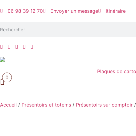
06 98 39 12 70
Envoyer un message
Itinéraire
Plaques de cart
0
Accueil
/
Présentoirs et totems
/
Présentoirs sur comptoir
/