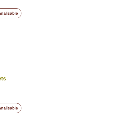
nalisable
ets
nalisable