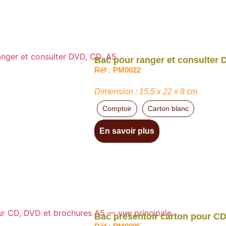
Bac pour ranger et consulter 
Réf : PM0022
Dimension : 15,5 x 22 x 8 cm
Comptoir
Carton blanc
En savoir plus
Bac présentoir carton pour C